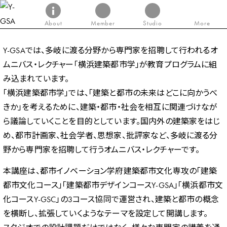
About
Member
Studio
More
Y-GSAでは、多岐に渡る分野から専門家を招聘して行われるオ
ムニバス・レクチャー「横浜建築都市学」が教育プログラムに組
み込まれています。
「横浜建築都市学」では、「建築と都市の未来はどこに向かうべ
きか」を考えるために、建築・都市・社会を相互に関連づけなが
ら議論していくことを目的としています。国内外の建築家をはじ
め、都市計画家、社会学者、思想家、批評家など、多岐に渡る分
野から専門家を招聘して行うオムニバス・レクチャーです。
本講座は、都市イノベーション学府建築都市文化専攻の「建築
都市文化コース」「建築都市デザインコースY-GSA」「横浜都市文
化コースY-GSC」の3コース協同で運営され、建築と都市の概念
を横断し、拡張していくようなテーマを設定して開講します。