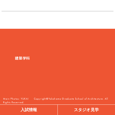
建築学科
Main Photos:
YUKAI
Copyright©Yokohama Graduate School of Architecture. All
Rights Reserved.
入試情報
スタジオ見学