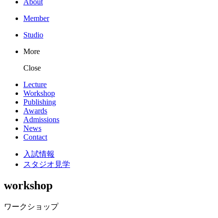
About
Member
Studio
More
Close
Lecture
Workshop
Publishing
Awards
Admissions
News
Contact
入試情報
スタジオ見学
workshop
ワークショップ