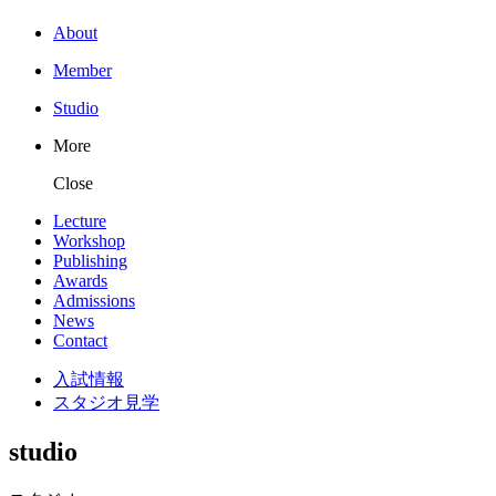
About
Member
Studio
More
Close
Lecture
Workshop
Publishing
Awards
Admissions
News
Contact
入試情報
スタジオ見学
studio