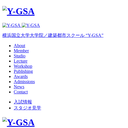
横浜国立大学大学院／建築都市スクール “Y-GSA”
About
Member
Studio
Lecture
Workshop
Publishing
Awards
Admissions
News
Contact
入試情報
スタジオ見学