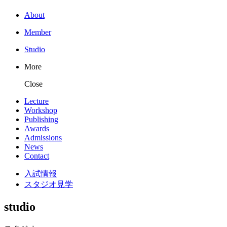
About
Member
Studio
More
Close
Lecture
Workshop
Publishing
Awards
Admissions
News
Contact
入試情報
スタジオ見学
studio