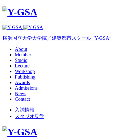
横浜国立大学大学院／建築都市スクール “Y-GSA”
About
Member
Studio
Lecture
Workshop
Publishing
Awards
Admissions
News
Contact
入試情報
スタジオ見学