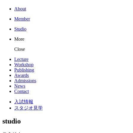
About
Member
Studio
More
Close
Lecture
Workshop
Publishing
Awards
Admissions
News
Contact
入試情報
スタジオ見学
studio