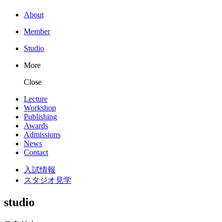
About
Member
Studio
More
Close
Lecture
Workshop
Publishing
Awards
Admissions
News
Contact
入試情報
スタジオ見学
studio