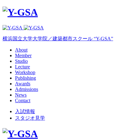
横浜国立大学大学院／建築都市スクール “Y-GSA”
About
Member
Studio
Lecture
Workshop
Publishing
Awards
Admissions
News
Contact
入試情報
スタジオ見学