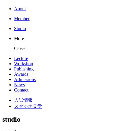
About
Member
Studio
More
Close
Lecture
Workshop
Publishing
Awards
Admissions
News
Contact
入試情報
スタジオ見学
studio