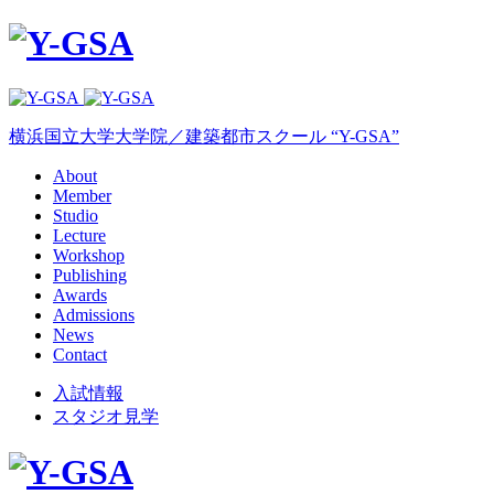
横浜国立大学大学院／建築都市スクール “Y-GSA”
About
Member
Studio
Lecture
Workshop
Publishing
Awards
Admissions
News
Contact
入試情報
スタジオ見学