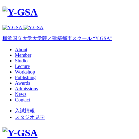
横浜国立大学大学院／建築都市スクール “Y-GSA”
About
Member
Studio
Lecture
Workshop
Publishing
Awards
Admissions
News
Contact
入試情報
スタジオ見学