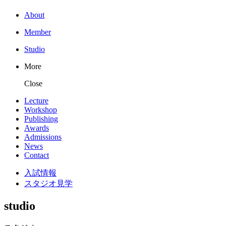
About
Member
Studio
More
Close
Lecture
Workshop
Publishing
Awards
Admissions
News
Contact
入試情報
スタジオ見学
studio