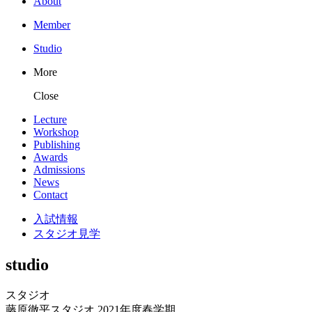
About
Member
Studio
More
Close
Lecture
Workshop
Publishing
Awards
Admissions
News
Contact
入試情報
スタジオ見学
studio
スタジオ
藤原徹平スタジオ 2021年度春学期