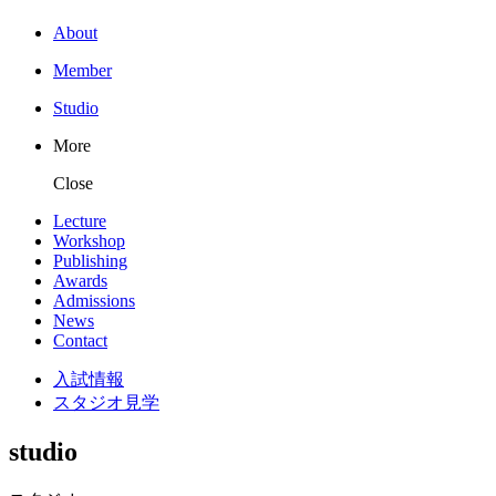
About
Member
Studio
More
Close
Lecture
Workshop
Publishing
Awards
Admissions
News
Contact
入試情報
スタジオ見学
studio