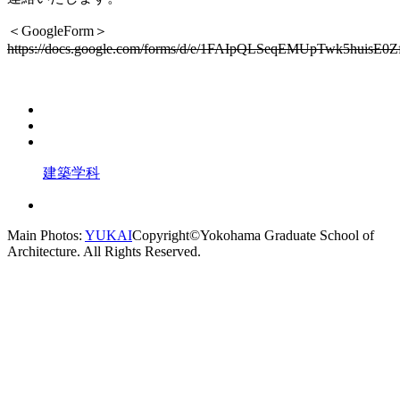
＜GoogleForm＞
https://docs.google.com/forms/d/e/1FAIpQLSeqEMUpTwk5huis
建築学科
Main Photos:
YUKAI
Copyright©Yokohama Graduate School of
Architecture. All Rights Reserved.