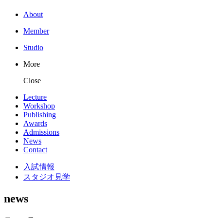
About
Member
Studio
More
Close
Lecture
Workshop
Publishing
Awards
Admissions
News
Contact
入試情報
スタジオ見学
news