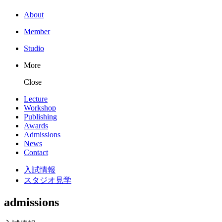
About
Member
Studio
More
Close
Lecture
Workshop
Publishing
Awards
Admissions
News
Contact
入試情報
スタジオ見学
admissions